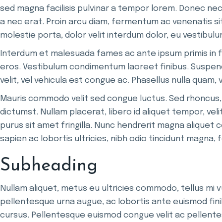
sed magna facilisis pulvinar a tempor lorem. Donec nec d
a nec erat. Proin arcu diam, fermentum ac venenatis si
molestie porta, dolor velit interdum dolor, eu vestibulum
Interdum et malesuada fames ac ante ipsum primis in f
eros. Vestibulum condimentum laoreet finibus. Suspendi
velit, vel vehicula est congue ac. Phasellus nulla quam,
Mauris commodo velit sed congue luctus. Sed rhoncus, tel
dictumst. Nullam placerat, libero id aliquet tempor, veli
purus sit amet fringilla. Nunc hendrerit magna aliquet
sapien ac lobortis ultricies, nibh odio tincidunt magn
Subheading
Nullam aliquet, metus eu ultricies commodo, tellus mi
pellentesque urna augue, ac lobortis ante euismod finibus
cursus. Pellentesque euismod congue velit ac pellentes