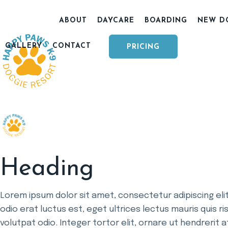
ABOUT
DAYCARE
BOARDING
NEW D
GALLERY
CONTACT
PRICING
ABOUT
DAYCARE
BOARDING
NEW DOG P
GALLERY
CONTACT
SERVICE AREAS
Heading
Lorem ipsum dolor sit amet, consectetur adipiscing elit. 
odio erat luctus est, eget ultrices lectus mauris quis ris
volutpat odio. Integer tortor elit, ornare ut hendrerit 