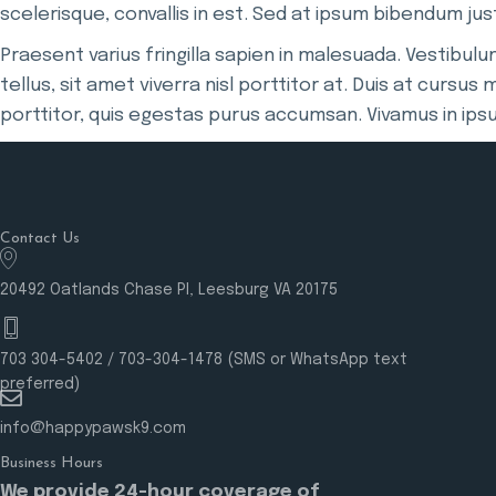
scelerisque, convallis in est. Sed at ipsum bibendum j
Praesent varius fringilla sapien in malesuada. Vestibul
tellus, sit amet viverra nisl porttitor at. Duis at cursus 
porttitor, quis egestas purus accumsan. Vivamus in ip
Contact Us
20492 Oatlands Chase Pl, Leesburg VA 20175
703 304-5402
/
703-304-1478
(SMS or WhatsApp text
preferred)
info@happypawsk9.com
Business Hours
We provide 24-hour coverage of