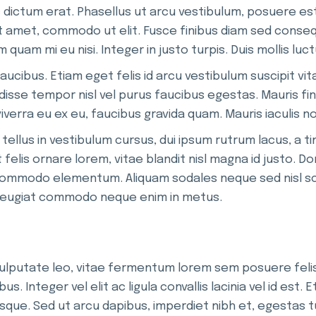
ictum erat. Phasellus ut arcu vestibulum, posuere est in,
t amet, commodo ut elit. Fusce finibus diam sed conseq
 quam mi eu nisi. Integer in justo turpis. Duis mollis lu
aucibus. Etiam eget felis id arcu vestibulum suscipit 
sse tempor nisl vel purus faucibus egestas. Mauris fin
 viverra eu ex eu, faucibus gravida quam. Mauris iaculis 
lus in vestibulum cursus, dui ipsum rutrum lacus, a tinc
t felis ornare lorem, vitae blandit nisl magna id justo. 
 commodo elementum. Aliquam sodales neque sed nisl scel
a, feugiat commodo neque enim in metus.
 vulputate leo, vitae fermentum lorem sem posuere fel
. Integer vel elit ac ligula convallis lacinia vel id est.
que. Sed ut arcu dapibus, imperdiet nibh et, egestas t