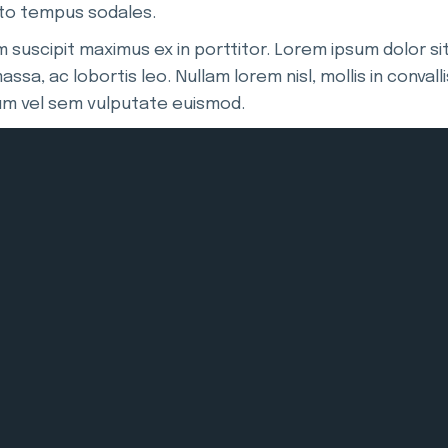
usto tempus sodales.
um suscipit maximus ex in porttitor. Lorem ipsum dolor 
massa, ac lobortis leo. Nullam lorem nisl, mollis in convall
sum vel sem vulputate euismod.